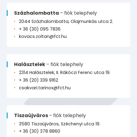
Százhalombatta
– fiók telephely
2044 Százhalombatta, Olajmunkás utca 2.
+ 36 (30) 095 7836
kovacs.zoltan@fct.hu
Halásztelek
– fiók telephely
2314 Halásztelek, II. Rákóczi Ferenc utca 19.
+ 36 (20) 339 9162
csakvari.tarinox@fct.hu
Tiszaújváros
– fiók telephely
3580 Tiszaújváros, Széchenyi utca 19.
+ 36 (30) 378 8860