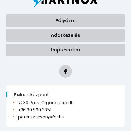
Pályázat
Adatkezelés
Impresszum
Paks
- központ
7030 Paks, Orgona utca 10.
+36 30 960 3851
peter.szucsan@fct.hu