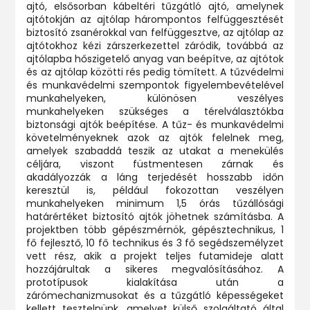
ajtó, elsősorban kábeltéri tűzgátló ajtó, amelynek
ajtótokján az ajtólap hárompontos felfüggesztését
biztosító zsanérokkal van felfüggesztve, az ajtólap az
ajtótokhoz kézi zárszerkezettel záródik, továbbá az
ajtólapba hőszigetelő anyag van beépítve, az ajtótok
és az ajtólap közötti rés pedig tömített. A tűzvédelmi
és munkavédelmi szempontok figyelembevételével
munkahelyeken, különösen veszélyes
munkahelyeken szükséges a térelválasztókba
biztonsági ajtók beépítése. A tűz- és munkavédelmi
követelményeknek azok az ajtók felelnek meg,
amelyek szabaddá teszik az utakat a menekülés
céljára, viszont füstmentesen zárnak és
akadályozzák a láng terjedését hosszabb időn
keresztül is, például fokozottan veszélyen
munkahelyeken minimum 1,5 órás tűzállósági
határértéket biztosító ajtók jöhetnek számításba. A
projektben több gépészmérnök, gépésztechnikus, 1
fő fejlesztő, 10 fő technikus és 3 fő segédszemélyzet
vett rész, akik a projekt teljes futamideje alatt
hozzájárultak a sikeres megvalósításához. A
prototípusok kialakítása után a
zárómechanizmusokat és a tűzgátló képességeket
kellett tesztelnünk, amelyet külső szolgáltató által