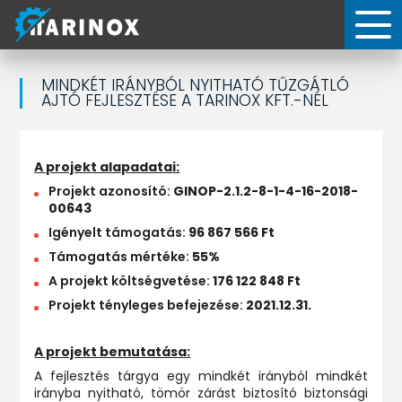
MINDKÉT IRÁNYBÓL NYITHATÓ TŰZGÁTLÓ
AJTÓ FEJLESZTÉSE A TARINOX KFT.-NÉL
A projekt alapadatai:
Projekt azonosító:
GINOP-2.1.2-8-1-4-16-2018-
00643
Igényelt támogatás:
96 867 566 Ft
Támogatás mértéke:
55%
A projekt költségvetése:
176 122 848 Ft
Projekt tényleges befejezése:
2021.12.31.
A projekt bemutatása:
A fejlesztés tárgya egy mindkét irányból mindkét
irányba nyitható, tömör zárást biztosító biztonsági