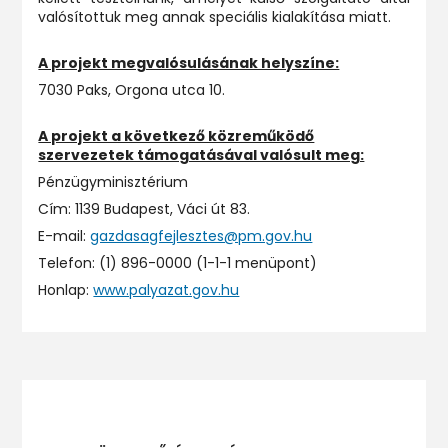
valósítottuk meg annak speciális kialakítása miatt.
A projekt megvalósulásának helyszíne:
7030 Paks, Orgona utca 10.
A projekt a következő közreműködő
szervezetek támogatásával valósult meg:
Pénzügyminisztérium
Cím: 1139 Budapest, Váci út 83.
E-mail:
gazdasagfejlesztes@pm.gov.hu
Telefon: (1) 896-0000 (1-1-1 menüpont)
Honlap:
www.palyazat.gov.hu